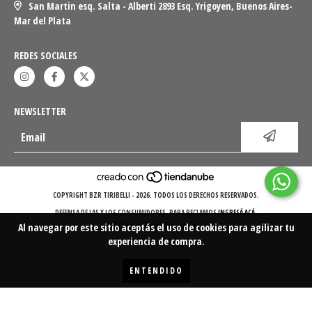
San Martin esq. Salta - Alberti 2893 Esq. Yrigoyen, Buenos Aires-
Mar del Plata
REDES SOCIALES
NEWSLETTER
COPYRIGHT BZR TIRIBELLI - 2026. TODOS LOS DERECHOS RESERVADOS.
DEFENSA DE LAS Y LOS CONSUMIDORES. PARA RECLAMOS
INGRESÁ ACÁ.
Al navegar por este sitio
aceptás el uso de cookies
para agilizar tu
BOTÓN DE ARREPENTIMIENTO
experiencia de compra.
ENTENDIDO