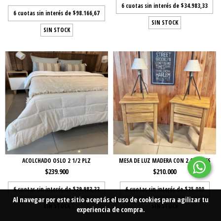
6
cuotas sin interés de
$34.983,33
6
cuotas sin interés de
$98.166,67
SIN STOCK
SIN STOCK
ACOLCHADO OSLO 2 1/2 PLZ
MESA DE LUZ MADERA CON 2 CAJONES
$239.900
$210.000
6
cuotas sin interés de
$39.983,33
6
cuotas sin interés de
$35.000
Al navegar por este sitio
aceptás el uso de cookies
para agilizar tu
SIN STOCK
SIN STOCK
experiencia de compra.