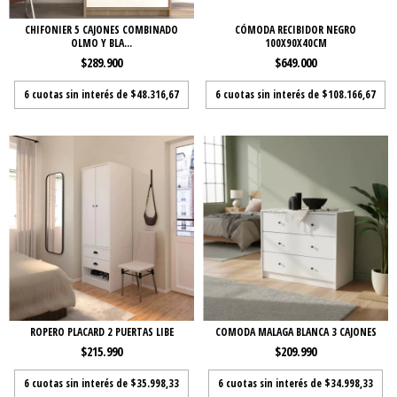
CHIFONIER 5 CAJONES COMBINADO
CÓMODA RECIBIDOR NEGRO
OLMO Y BLA...
100X90X40CM
$289.900
$649.000
6
cuotas sin interés de
$48.316,67
6
cuotas sin interés de
$108.166,67
ROPERO PLACARD 2 PUERTAS LIBE
COMODA MALAGA BLANCA 3 CAJONES
$215.990
$209.990
6
cuotas sin interés de
$35.998,33
6
cuotas sin interés de
$34.998,33