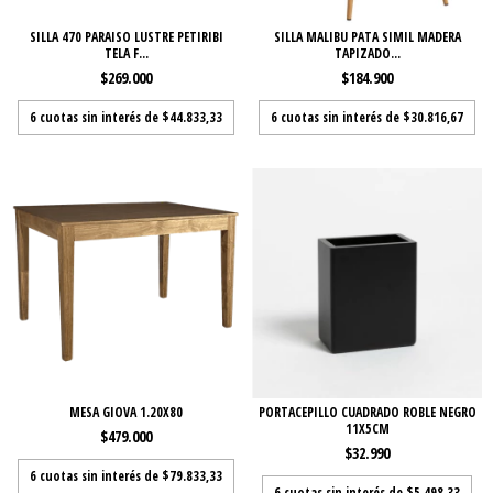
SILLA 470 PARAISO LUSTRE PETIRIBI
SILLA MALIBU PATA SIMIL MADERA
TELA F...
TAPIZADO...
$269.000
$184.900
6
cuotas sin interés de
$44.833,33
6
cuotas sin interés de
$30.816,67
MESA GIOVA 1.20X80
PORTACEPILLO CUADRADO ROBLE NEGRO
11X5CM
$479.000
$32.990
6
cuotas sin interés de
$79.833,33
6
cuotas sin interés de
$5.498,33